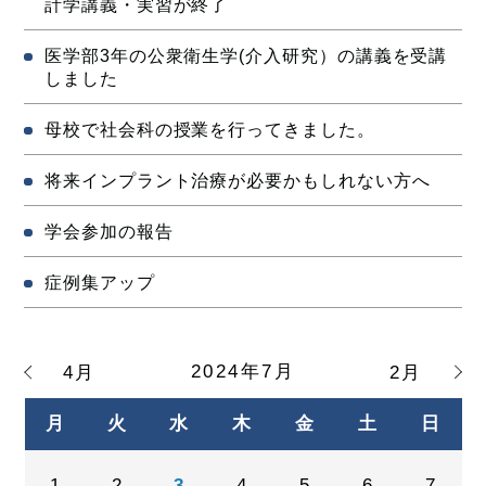
計学講義・実習が終了
医学部3年の公衆衛生学(介入研究）の講義を受講
しました
母校で社会科の授業を行ってきました。
将来インプラント治療が必要かもしれない方へ
学会参加の報告
症例集アップ
2024年7月
4月
2月
月
火
水
木
金
土
日
1
2
3
4
5
6
7