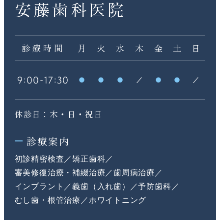
安藤歯科医院
診療時間
月
火
水
木
金
土
日
:
-
:
9
00
17
30
休診日：木・日・祝日
診療案内
初診精密検査
矯正歯科
審美修復治療・補綴治療
歯周病治療
インプラント
義歯（入れ歯）
予防歯科
むし歯・根管治療
ホワイトニング