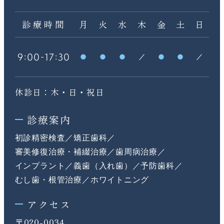
診療時間
月
火
水
木
金
土
日
:
-
:
9
00
17
30
休診日：木・日・祝日
診療案内
初診精密検査
矯正歯科
審美修復治療・補綴治療
歯周病治療
インプラント
義歯（入れ歯）
予防歯科
むし歯・根管治療
ホワイトニング
アクセス
〒020-0034