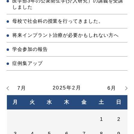
医学部3年の公衆衛生学(介入研究）の講義を受講
しました
母校で社会科の授業を行ってきました。
将来インプラント治療が必要かもしれない方へ
学会参加の報告
症例集アップ
2025年2月
7月
6月
月
火
水
木
金
土
日
1
2
3
4
5
6
7
8
9