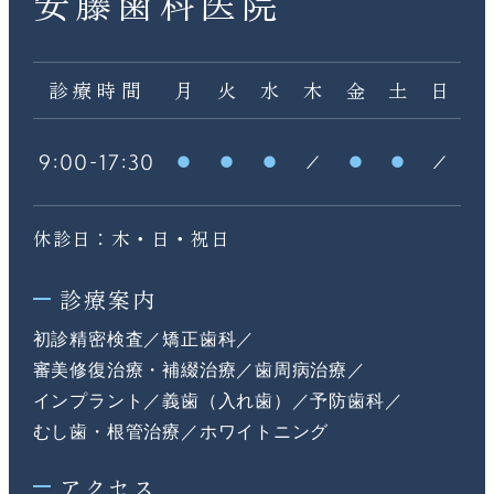
安藤歯科医院
診療時間
月
火
水
木
金
土
日
:
-
:
9
00
17
30
休診日：木・日・祝日
診療案内
初診精密検査
矯正歯科
審美修復治療・補綴治療
歯周病治療
インプラント
義歯（入れ歯）
予防歯科
むし歯・根管治療
ホワイトニング
アクセス