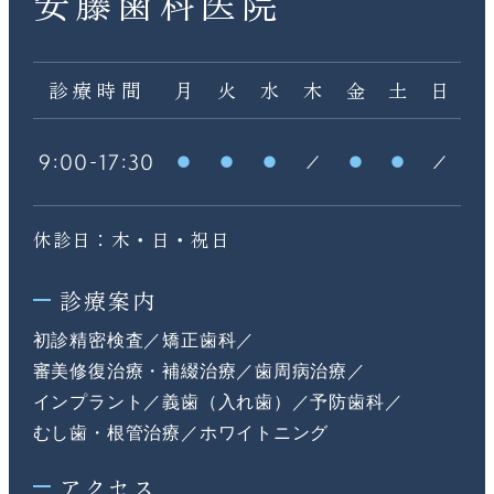
安藤歯科医院
診療時間
月
火
水
木
金
土
日
:
-
:
9
00
17
30
休診日：木・日・祝日
診療案内
初診精密検査
矯正歯科
審美修復治療・補綴治療
歯周病治療
インプラント
義歯（入れ歯）
予防歯科
むし歯・根管治療
ホワイトニング
アクセス