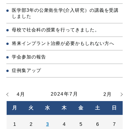
医学部3年の公衆衛生学(介入研究）の講義を受講
しました
母校で社会科の授業を行ってきました。
将来インプラント治療が必要かもしれない方へ
学会参加の報告
症例集アップ
2024年7月
4月
2月
月
火
水
木
金
土
日
1
2
3
4
5
6
7