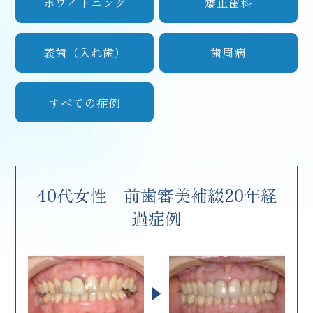
ホワイトニング
矯正歯科
義歯（入れ歯）
歯周病
すべての症例
40代女性 前歯審美補綴20年経
過症例