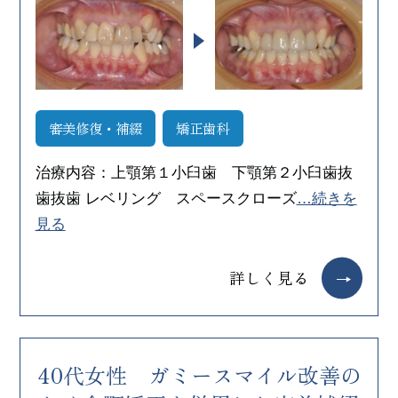
審美修復・補綴
矯正歯科
治療内容：上顎第１小臼歯 下顎第２小臼歯抜
歯抜歯 レベリング スペースクローズ
…続きを
見る
詳しく見る
40代女性 ガミースマイル改善の