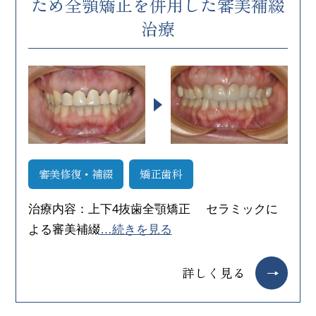
ため全顎矯正を併用した審美補綴
治療
審美修復・補綴
矯正歯科
治療内容：上下4抜歯全顎矯正 セラミックに
よる審美補綴
…続きを見る
詳しく見る