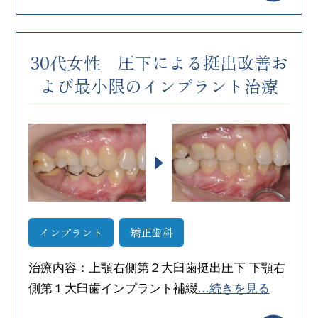
30代女性 圧下による挺出改善お
よび最小限のインプラント治療
インプラント
矯正歯科
治療内容：上顎右側第２大臼歯挺出圧下 下顎右
側第１大臼歯インプラント補綴
…続きを見る