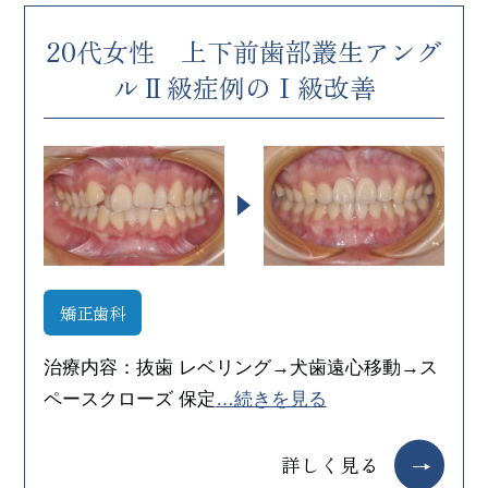
20代女性 上下前歯部叢生アング
ルⅡ級症例のⅠ級改善
矯正歯科
治療内容：抜歯 レベリング→犬歯遠心移動→ス
ペースクローズ 保定
…続きを見る
詳しく見る